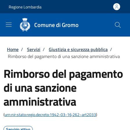
Salta al contenuto principale
Skip to footer content
Regione Lombardia
Comune di Gromo
Briciole di pane
Home
/
Servizi
/
Giustizia e sicurezza pubblica
/
Rimborso del pagamento di una sanzione amministrativa
Rimborso del pagamento
di una sanzione
amministrativa
(
urn:nir:stato:regio.decreto:1942-03-16;262~art2033
)
Servizio attivo