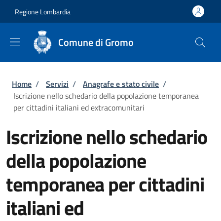
Salta al contenuto principale
Skip to footer content
Regione Lombardia
Comune di Gromo
Briciole di pane
Home
/
Servizi
/
Anagrafe e stato civile
/
Iscrizione nello schedario della popolazione temporanea
per cittadini italiani ed extracomunitari
Iscrizione nello schedario
della popolazione
temporanea per cittadini
italiani ed