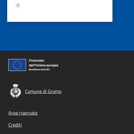
Valuta 1 stelle su 5
Comune di Gromo
Footer menu
Area riservata
Crediti