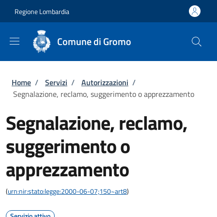
Salta al contenuto principale
Skip to footer content
Regione Lombardia
Comune di Gromo
Briciole di pane
Home
/
Servizi
/
Autorizzazioni
/
Segnalazione, reclamo, suggerimento o apprezzamento
Segnalazione, reclamo,
suggerimento o
apprezzamento
(
urn:nir:stato:legge:2000-06-07;150~art8
)
Servizio attivo