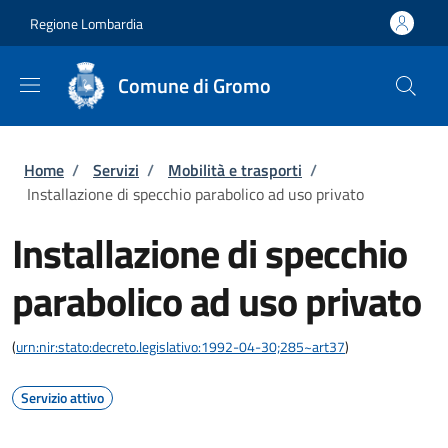
Salta al contenuto principale
Skip to footer content
Regione Lombardia
Comune di Gromo
Briciole di pane
Home
/
Servizi
/
Mobilità e trasporti
/
Installazione di specchio parabolico ad uso privato
Installazione di specchio
parabolico ad uso privato
(
urn:nir:stato:decreto.legislativo:1992-04-30;285~art37
)
Servizio attivo