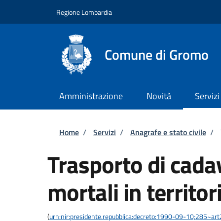
Salta al contenuto principale
Skip to footer content
Regione Lombardia
Comune di Gromo
Amministrazione
Novità
Servizi
Briciole di pane
Home
/
Servizi
/
Anagrafe e stato civile
/
Trasporto di cadav
mortali in territor
(
urn:nir:presidente.repubblica:decreto:1990-09-10;285~ar