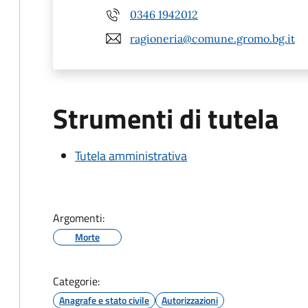
0346 1942012
ragioneria@comune.gromo.bg.it
Strumenti di tutela
Tutela amministrativa
Argomenti:
Morte
Categorie:
Anagrafe e stato civile
Autorizzazioni