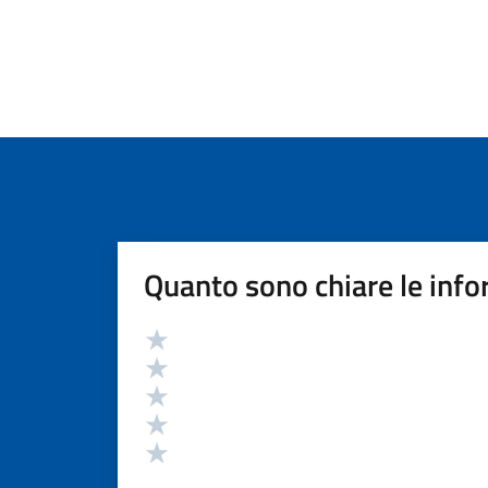
Quanto sono chiare le info
Valutazione
Valuta 5 stelle su 5
Valuta 4 stelle su 5
Valuta 3 stelle su 5
Valuta 2 stelle su 5
Valuta 1 stelle su 5