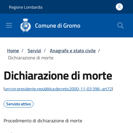
Salta al contenuto principale
Skip to footer content
Regione Lombardia
Comune di Gromo
Briciole di pane
Home
/
Servizi
/
Anagrafe e stato civile
/
Dichiarazione di morte
Dichiarazione di morte
(
urn:nir:presidente.repubblica:decreto:2000-11-03;396~art72
)
Servizio attivo
Procedimento di dichiarazione di morte